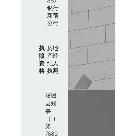
SBJ
银行
新宿
分行
执
房地
照
产经
资
纪人
格
执照
茨城
县知
事
（1）
第
7689