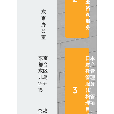
业
咨
东
询
京
服
办
务
公
室
东京
日本
都台
财产
东区
托管
儿岛
管理
2-3-
服务
3
15
(机
构管
理项
目、
总裁