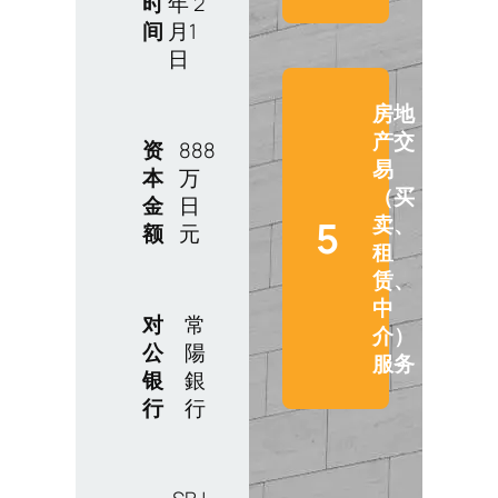
时
年 2
间
月1
日
房地
产交
资
888
易
本
万
（买
金
日
卖、
5
额
元
租
赁、
中
对
常
介）
公
陽
服务
银
銀
行
行