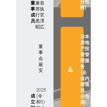
分包
董
兼首
商)
事
席执
成
行官
员
黒澤
昭広
日本
房地
董
产投
事
资管
会
理服
厳
务
4
安
(企
业内
部项
2023
目、
成
(令
分包
立
和5)
商)