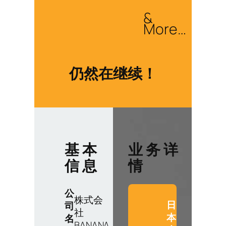
&
More…
仍然在继续！
基 本
业 务 详
信 息
情
公
株式会
日
司
社
本
名
BANANA