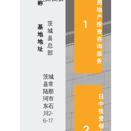
房
称
地
产
1
茨
投
基
城
资
地
县
咨
地
总
询
址
部
服
务
茨城
县常
陆那
日
珂市
中
东石
投
川2-
资
6-17
创
2