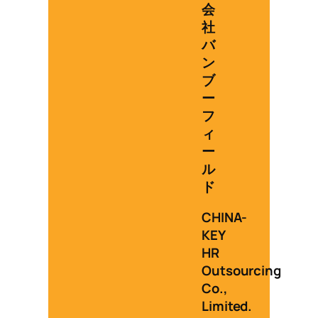
会
社
バ
ン
ブ
ー
フ
ィ
ー
ル
ド
CHINA-
KEY
HR
Outsourcing
Co.,
Limited.